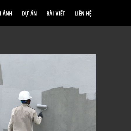
H ẢNH
DỰ ÁN
BÀI VIẾT
LIÊN HỆ