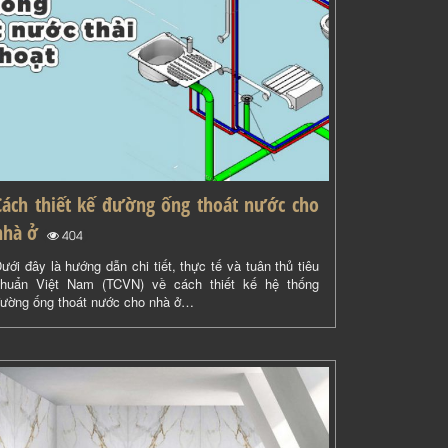
Cách thiết kế đường ống thoát nước cho
nhà ở
(
)
404
ưới đây là hướng dẫn chi tiết, thực tế và tuân thủ tiêu
huẩn Việt Nam (TCVN) về cách thiết kế hệ thống
ường ống thoát nước cho nhà ở…