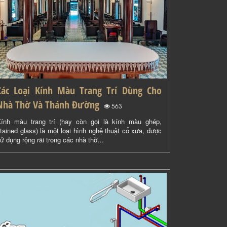
Các Loại Kính Màu Trang Trí Dùng Cho
Nhà Thờ Và Thánh Đường
(
)
563
ính màu trang trí (hay còn gọi là kính màu ghép,
tained glass) là một loại hình nghệ thuật cổ xưa, được
ử dụng rộng rãi trong các nhà thờ…