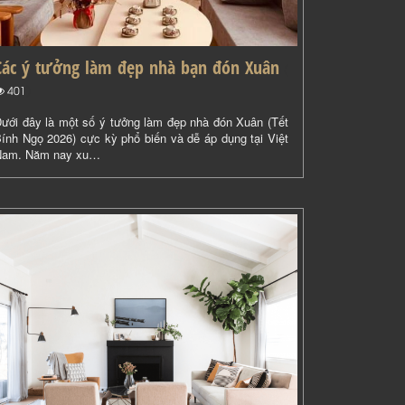
Các ý tưởng làm đẹp nhà bạn đón Xuân
(
)
401
ưới đây là một số ý tưởng làm đẹp nhà đón Xuân (Tết
ính Ngọ 2026) cực kỳ phổ biến và dễ áp dụng tại Việt
Nam. Năm nay xu…