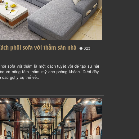
Cách phối sofa với thảm sàn nhà
(
)
323
hối sofa với thảm là một cách tuyệt vời để tạo sự hài
òa và nâng tầm thẩm mỹ cho phòng khách. Dưới đây
à các gợi ý cụ thể về…