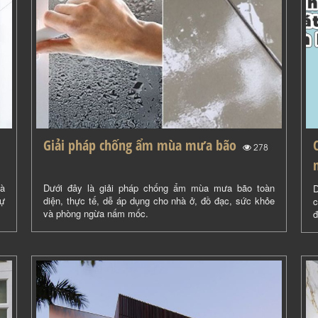
Giải pháp chống ẩm mùa mưa bão
(
)
278
là
Dưới đây là giải pháp chống ẩm mùa mưa bão toàn
D
sự
diện, thực tế, dễ áp dụng cho nhà ở, đồ đạc, sức khỏe
c
và phòng ngừa nấm mốc.
đ