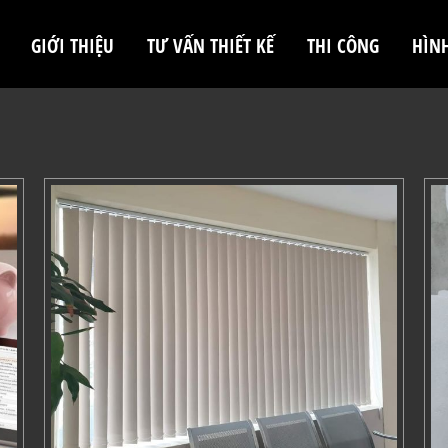
GIỚI THIỆU
TƯ VẤN THIẾT KẾ
THI CÔNG
HÌN