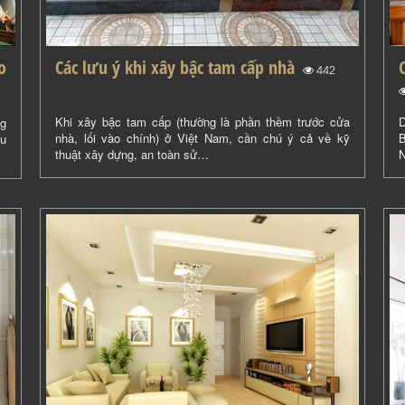
o
Các lưu ý khi xây bậc tam cấp nhà
(
)
442
Khi xây bậc tam cấp (thường là phần thềm trước cửa
D
ng
nhà, lối vào chính) ở Việt Nam, cần chú ý cả về kỹ
B
ếu
thuật xây dựng, an toàn sử…