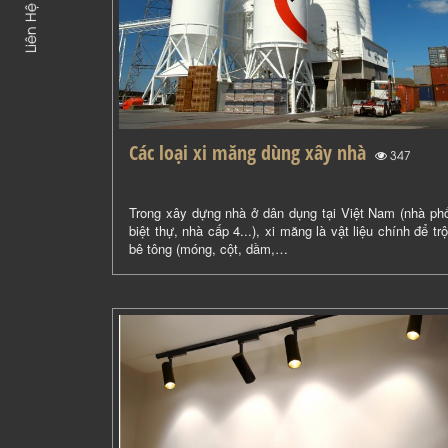
Liên Hệ
Các loại xi măng dùng xây nhà
(
)
347
Trong xây dựng nhà ở dân dụng tại Việt Nam (nhà ph
biệt thự, nhà cấp 4...), xi măng là vật liệu chính để tr
bê tông (móng, cột, dầm,…