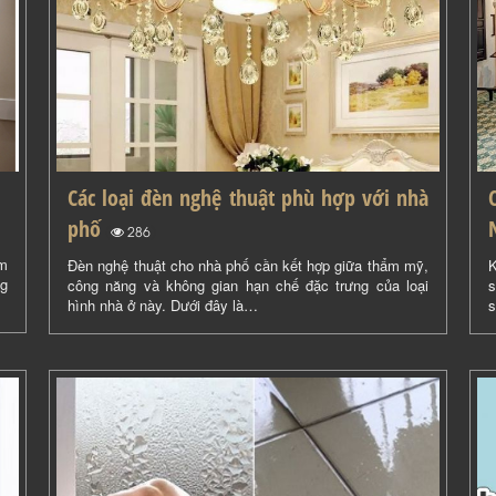
Các loại đèn nghệ thuật phù hợp với nhà
phố
(
)
286
am
Đèn nghệ thuật cho nhà phố cần kết hợp giữa thẩm mỹ,
K
ng
công năng và không gian hạn chế đặc trưng của loại
s
hình nhà ở này. Dưới đây là…
s