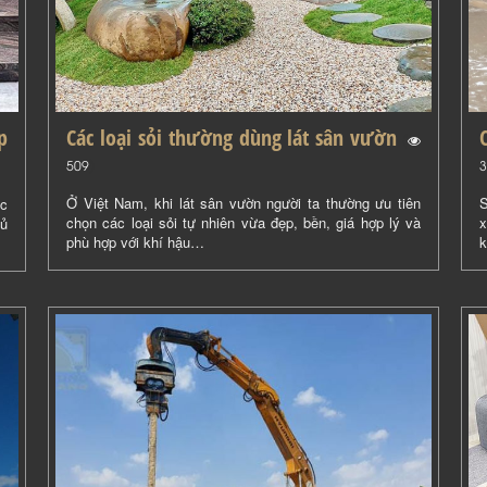
p
Các loại sỏi thường dùng lát sân vườn
(
)
509
3
Ở Việt Nam, khi lát sân vườn người ta thường ưu tiên
S
ặc
chọn các loại sỏi tự nhiên vừa đẹp, bền, giá hợp lý và
x
hủ
phù hợp với khí hậu…
k