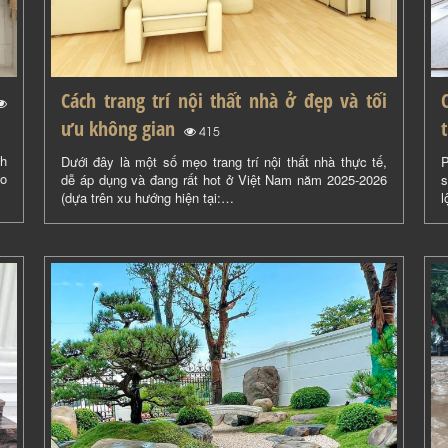
Cách trang trí nội thất nhà ở đẹp và tối
ưu không gian
(
)
415
nh
Dưới đây là một số mẹo trang trí nội thất nhà thực tế,
P
eo
dễ áp dụng và đang rất hot ở Việt Nam năm 2025-2026
s
(dựa trên xu hướng hiện tại:…
l