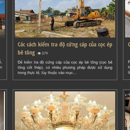
Các cách kiểm tra độ cứng cáp của cọc ép
bê tông
(
)
379
ố,
P
Để kiểm tra độ cứng cáp của cọc ép bê tông (cọc bê
ộn
h
tông cốt thép), có nhiều phương pháp được sử dụng
l
trong thực tế, tùy thuộc vào mục…