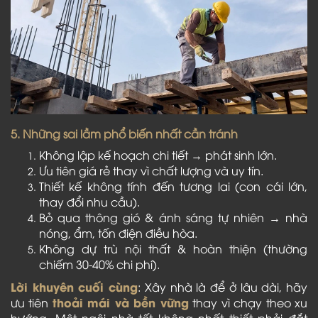
5. Những sai lầm phổ biến nhất cần tránh
Không lập kế hoạch chi tiết → phát sinh lớn.
Ưu tiên giá rẻ thay vì chất lượng và uy tín.
Thiết kế không tính đến tương lai (con cái lớn,
thay đổi nhu cầu).
Bỏ qua thông gió & ánh sáng tự nhiên → nhà
nóng, ẩm, tốn điện điều hòa.
Không dự trù nội thất & hoàn thiện (thường
chiếm 30-40% chi phí).
Lời khuyên cuối cùng
: Xây nhà là để ở lâu dài, hãy
thoải mái và bền vững
ưu tiên
thay vì chạy theo xu
hướng. Một ngôi nhà tốt không nhất thiết phải đắt