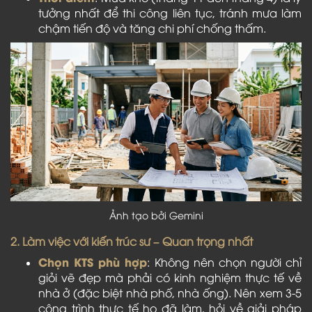
tưởng nhất để thi công liên tục, tránh mưa làm
chậm tiến độ và tăng chi phí chống thấm.
Ảnh tạo bởi Gemini
2. Làm việc với kiến trúc sư – Quan trọng nhất
Chọn KTS phù hợp
: Không nên chọn người chỉ
giỏi vẽ đẹp mà phải có kinh nghiệm thực tế về
nhà ở (đặc biệt nhà phố, nhà ống). Nên xem 3-5
công trình thực tế họ đã làm, hỏi về giải pháp