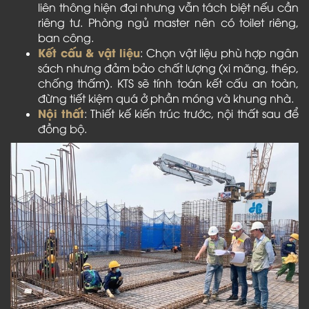
liên thông hiện đại nhưng vẫn tách biệt nếu cần
riêng tư. Phòng ngủ master nên có toilet riêng,
ban công.
Kết cấu & vật liệu
: Chọn vật liệu phù hợp ngân
sách nhưng đảm bảo chất lượng (xi măng, thép,
chống thấm). KTS sẽ tính toán kết cấu an toàn,
đừng tiết kiệm quá ở phần móng và khung nhà.
Nội thất
: Thiết kế kiến trúc trước, nội thất sau để
đồng bộ.