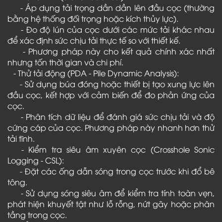
- Áp dụng tải trọng dần dần lên đầu cọc (thường
bằng hệ thống đối trọng hoặc kích thủy lực).
- Đo độ lún của cọc dưới các mức tải khác nhau
để xác định sức chịu tải thực tế so với thiết kế.
- Phương pháp này cho kết quả chính xác nhất
nhưng tốn thời gian và chi phí.
- Thử tải động (PDA - Pile Dynamic Analysis):
- Sử dụng búa đóng hoặc thiết bị tạo xung lực lên
đầu cọc, kết hợp với cảm biến để đo phản ứng của
cọc.
- Phân tích dữ liệu để đánh giá sức chịu tải và độ
cứng cáp của cọc. Phương pháp này nhanh hơn thử
tải tĩnh.
- Kiểm tra siêu âm xuyên cọc (Crosshole Sonic
Logging - CSL):
- Đặt các ống dẫn sóng trong cọc trước khi đổ bê
tông.
- Sử dụng sóng siêu âm để kiểm tra tính toàn vẹn,
phát hiện khuyết tật như lỗ rỗng, nứt gãy hoặc phân
tầng trong cọc.