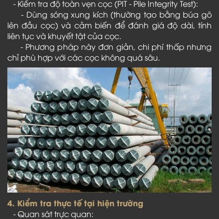
- Kiểm tra độ toàn vẹn cọc (PIT - Pile Integrity Test):
- Dùng sóng xung kích (thường tạo bằng búa gõ
lên đầu cọc) và cảm biến để đánh giá độ dài, tính
liên tục và khuyết tật của cọc.
- Phương pháp này đơn giản, chi phí thấp nhưng
chỉ phù hợp với các cọc không quá sâu.
4. Kiểm tra thực tế tại hiện trường
- Quan sát trực quan: