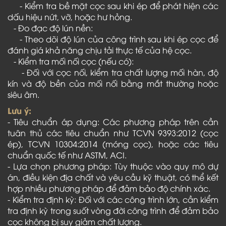
- Kiểm tra bề mặt cọc sau khi ép để phát hiện các
dấu hiệu nứt, vỡ, hoặc hư hỏng.
- Đo đạc độ lún nền:
- Theo dõi độ lún của công trình sau khi ép cọc để
đánh giá khả năng chịu tải thực tế của hệ cọc.
- Kiểm tra mối nối cọc (nếu có):
- Đối với cọc nối, kiểm tra chất lượng mối hàn, độ
kín và độ bền của mối nối bằng mắt thường hoặc
siêu âm.
Lưu ý:
- Tiêu chuẩn áp dụng: Các phương pháp trên cần
tuân thủ các tiêu chuẩn như TCVN 9393:2012 (cọc
ép), TCVN 10304:2014 (móng cọc), hoặc các tiêu
chuẩn quốc tế như ASTM, ACI.
- Lựa chọn phương pháp: Tùy thuộc vào quy mô dự
án, điều kiện địa chất và yêu cầu kỹ thuật, có thể kết
hợp nhiều phương pháp để đảm bảo độ chính xác.
- Kiểm tra định kỳ: Đối với các công trình lớn, cần kiểm
tra định kỳ trong suốt vòng đời công trình để đảm bảo
cọc không bị suy giảm chất lượng.