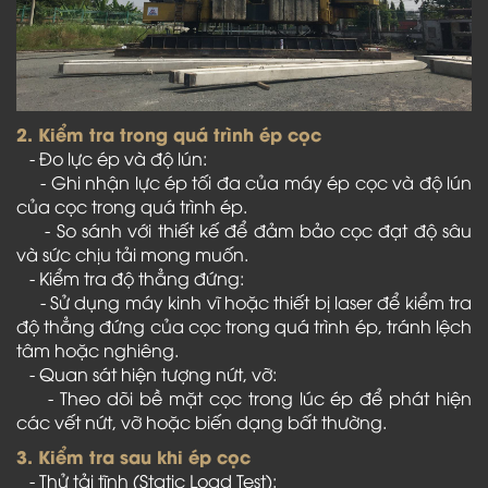
2. Kiểm tra trong quá trình ép cọc
- Đo lực ép và độ lún:
- Ghi nhận lực ép tối đa của máy ép cọc và độ lún
của cọc trong quá trình ép.
- So sánh với thiết kế để đảm bảo cọc đạt độ sâu
và sức chịu tải mong muốn.
- Kiểm tra độ thẳng đứng:
- Sử dụng máy kinh vĩ hoặc thiết bị laser để kiểm tra
độ thẳng đứng của cọc trong quá trình ép, tránh lệch
tâm hoặc nghiêng.
- Quan sát hiện tượng nứt, vỡ:
- Theo dõi bề mặt cọc trong lúc ép để phát hiện
các vết nứt, vỡ hoặc biến dạng bất thường.
3. Kiểm tra sau khi ép cọc
- Thử tải tĩnh (Static Load Test):