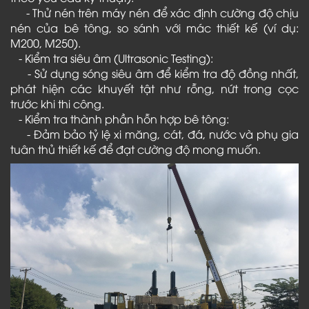
- Thử nén trên máy nén để xác định cường độ chịu
nén của bê tông, so sánh với mác thiết kế (ví dụ:
M200, M250).
- Kiểm tra siêu âm (Ultrasonic Testing):
- Sử dụng sóng siêu âm để kiểm tra độ đồng nhất,
phát hiện các khuyết tật như rỗng, nứt trong cọc
trước khi thi công.
- Kiểm tra thành phần hỗn hợp bê tông:
- Đảm bảo tỷ lệ xi măng, cát, đá, nước và phụ gia
tuân thủ thiết kế để đạt cường độ mong muốn.