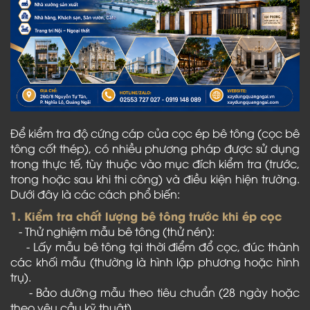
Để kiểm tra độ cứng cáp của cọc ép bê tông (cọc bê
tông cốt thép), có nhiều phương pháp được sử dụng
trong thực tế, tùy thuộc vào mục đích kiểm tra (trước,
trong hoặc sau khi thi công) và điều kiện hiện trường.
Dưới đây là các cách phổ biến:
1. Kiểm tra chất lượng bê tông trước khi ép cọc
- Thử nghiệm mẫu bê tông (thử nén):
- Lấy mẫu bê tông tại thời điểm đổ cọc, đúc thành
các khối mẫu (thường là hình lập phương hoặc hình
trụ).
- Bảo dưỡng mẫu theo tiêu chuẩn (28 ngày hoặc
theo yêu cầu kỹ thuật).