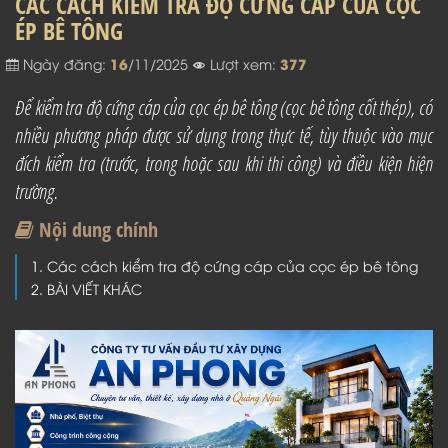
CÁC CÁCH KIỂM TRA ĐỘ CỨNG CÁP CỦA CỌC
ÉP BÊ TÔNG
16
377
Ngày đăng:
/11/2025
Lượt xem:
Để kiểm tra độ cứng cáp của cọc ép bê tông (cọc bê tông cốt thép), có
nhiều phương pháp được sử dụng trong thực tế, tùy thuộc vào mục
đích kiểm tra (trước, trong hoặc sau khi thi công) và điều kiện hiện
trường.
Nội dung chính
Các cách kiểm tra độ cứng cáp của cọc ép bê tông
BÀI VIẾT KHÁC