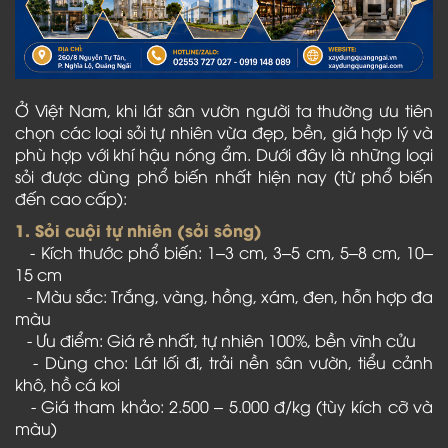
Ở Việt Nam, khi lát sân vườn người ta thường ưu tiên
chọn các loại sỏi tự nhiên vừa đẹp, bền, giá hợp lý và
phù hợp với khí hậu nóng ẩm. Dưới đây là những loại
sỏi được dùng phổ biến nhất hiện nay (từ phổ biến
đến cao cấp):
1. Sỏi cuội tự nhiên (sỏi sông)
- Kích thước phổ biến: 1–3 cm, 3–5 cm, 5–8 cm, 10–
15 cm
- Màu sắc: Trắng, vàng, hồng, xám, đen, hỗn hợp đa
màu
- Ưu điểm: Giá rẻ nhất, tự nhiên 100%, bền vĩnh cửu
- Dùng cho: Lát lối đi, trải nền sân vườn, tiểu cảnh
khô, hồ cá koi
- Giá tham khảo: 2.500 – 5.000 đ/kg (tùy kích cỡ và
màu)