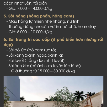
cách Nhật Bản, tối giản
- Giá: 7.000 – 14.000 đ/kg
5. Sỏi hồng (hồng phấn, hồng cam)
- Màu hồng tự nhiên nhẹ nhàng, nữ tính
- Thường dùng cho sân vườn nhà phố, homestay
- Giá: 6.000 – 10.000 đ/kg
6. Sỏi trang trí cao cấp (ít phổ biến hơn nhưng rất
đẹp)
- Sỏi đỏ lửa (đỏ cam rực rỡ)
- Sỏi xanh (xanh ngọc, xanh lá)
- Sỏi tuyết (trắng đục như tuyết)
- Sỏi ánh kim (có ánh kim tuyến lấp lánh)
→ Giá thường từ 15.000 – 30.000 đ/kg