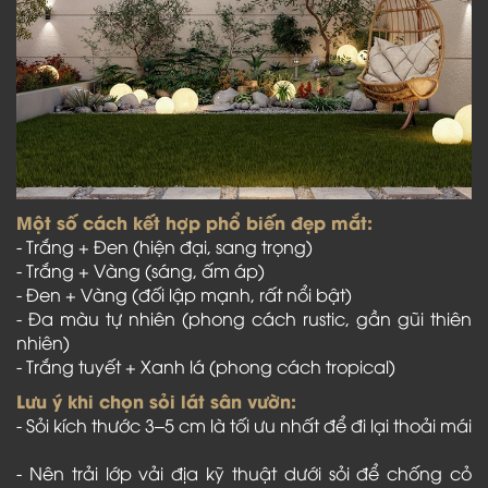
Một số cách kết hợp phổ biến đẹp mắt:
- Trắng + Đen (hiện đại, sang trọng)
- Trắng + Vàng (sáng, ấm áp)
- Đen + Vàng (đối lập mạnh, rất nổi bật)
- Đa màu tự nhiên (phong cách rustic, gần gũi thiên
nhiên)
- Trắng tuyết + Xanh lá (phong cách tropical)
Lưu ý khi chọn sỏi lát sân vườn:
- Sỏi kích thước 3–5 cm là tối ưu nhất để đi lại thoải mái
- Nên trải lớp vải địa kỹ thuật dưới sỏi để chống cỏ