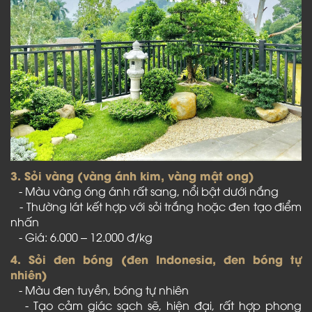
3. Sỏi vàng (vàng ánh kim, vàng mật ong)
- Màu vàng óng ánh rất sang, nổi bật dưới nắng
- Thường lát kết hợp với sỏi trắng hoặc đen tạo điểm
nhấn
- Giá: 6.000 – 12.000 đ/kg
4. Sỏi đen bóng (đen Indonesia, đen bóng tự
nhiên)
- Màu đen tuyền, bóng tự nhiên
- Tạo cảm giác sạch sẽ, hiện đại, rất hợp phong