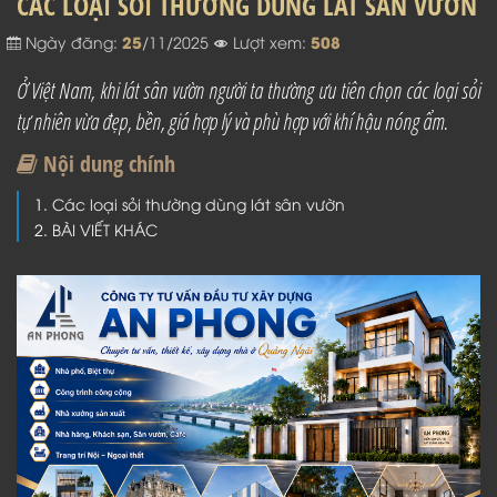
CÁC LOẠI SỎI THƯỜNG DÙNG LÁT SÂN VƯỜN
25
508
Ngày đăng:
/11/2025
Lượt xem:
Ở Việt Nam, khi lát sân vườn người ta thường ưu tiên chọn các loại sỏi
tự nhiên vừa đẹp, bền, giá hợp lý và phù hợp với khí hậu nóng ẩm.
Nội dung chính
Các loại sỏi thường dùng lát sân vườn
BÀI VIẾT KHÁC