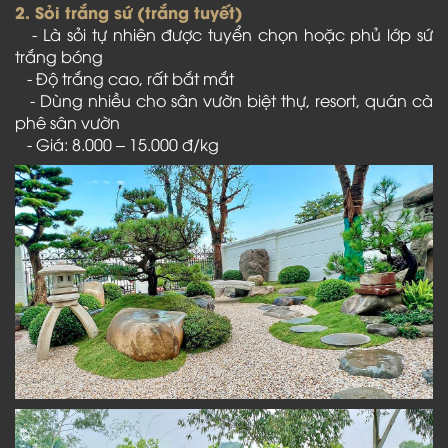
2. Sỏi trắng sứ (trắng tuyết)
- Là sỏi tự nhiên được tuyển chọn hoặc phủ lớp sứ
trắng bóng
- Độ trắng cao, rất bắt mắt
- Dùng nhiều cho sân vườn biệt thự, resort, quán cà
phê sân vườn
- Giá: 8.000 – 15.000 đ/kg