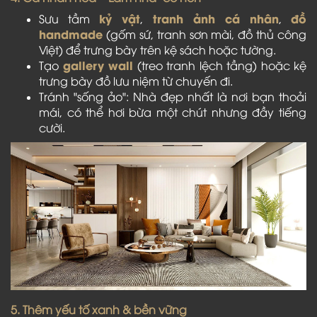
kỷ vật
tranh ảnh cá nhân
đồ
Sưu tầm
,
,
handmade
(gốm sứ, tranh sơn mài, đồ thủ công
Việt) để trưng bày trên kệ sách hoặc tường.
gallery wall
Tạo
(treo tranh lệch tầng) hoặc kệ
trưng bày đồ lưu niệm từ chuyến đi.
Tránh "sống ảo": Nhà đẹp nhất là nơi bạn thoải
mái, có thể hơi bừa một chút nhưng đầy tiếng
cười.
5. Thêm yếu tố xanh & bền vững