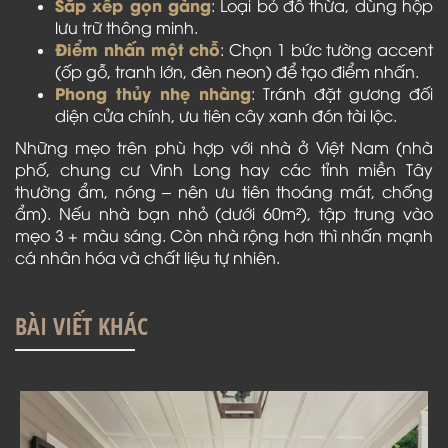
Sắp xếp gọn gàng
: Loại bỏ đồ thừa, dùng hộp
lưu trữ thông minh.
Điểm nhấn một chỗ
: Chọn 1 bức tường accent
(ốp gỗ, tranh lớn, đèn neon) để tạo điểm nhấn.
Phong thủy nhẹ nhàng
: Tránh đặt gương đối
diện cửa chính, ưu tiên cây xanh đón tài lộc.
Những mẹo trên phù hợp với nhà ở Việt Nam (nhà
phố, chung cư Vinh Long hay các tỉnh miền Tây
thường ẩm, nóng – nên ưu tiên thoáng mát, chống
ẩm). Nếu nhà bạn nhỏ (dưới 60m²), tập trung vào
mẹo 3 + màu sáng. Còn nhà rộng hơn thì nhấn mạnh
cá nhân hóa và chất liệu tự nhiên.
BÀI VIẾT KHÁC