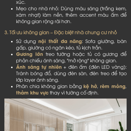
xúc.
Mẹo cho nhà nhỏ: Dùng màu sáng (trắng kem,
xám nhạt) làm nền, thêm accent màu ấm để
không gian rộng rãi hơn.
3. Tối ưu không gian – Đặc biệt nhà chung cư nhỏ
nội thất đa năng
Sử dụng
: Sofa giường, bàn
gấp, giường có ngăn kéo, tủ kịch trần.
Gương lớn
treo tường hoặc tủ có gương để
phản chiếu ánh sáng, "mở rộng" không gian.
Ánh sáng tự nhiên
+ đèn ấm (đèn LED vàng):
Tránh bóng đổ, dùng đèn sàn, đèn treo để tạo
lớp layer ánh sáng.
kệ hở
rèm mỏng
Phân chia không gian bằng
,
,
thảm khu vực
thay vì tường cố định.