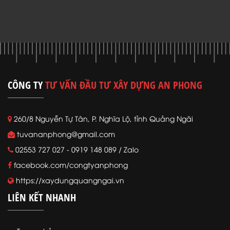
CÔNG TY
TƯ VẤN ĐẦU TƯ XÂY DỰNG AN PHONG
260/8 Nguyễn Tự Tân, P. Nghĩa Lộ, tỉnh Quảng Ngãi
tuvananphong@gmail.com
02553 727 027 - 0919 148 089 / Zalo
facebook.com/congtyanphong
https://xaydungquangngai.vn
LIÊN KẾT NHANH