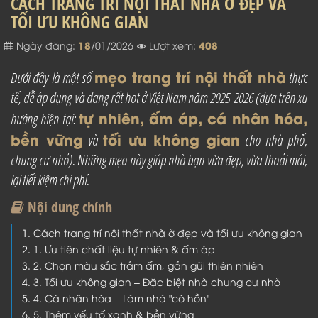
CÁCH TRANG TRÍ NỘI THẤT NHÀ Ở ĐẸP VÀ
TỐI ƯU KHÔNG GIAN
18
408
Ngày đăng:
/01/2026
Lượt xem:
mẹo trang trí nội thất nhà
Dưới đây là một số
thực
tế, dễ áp dụng và đang rất hot ở Việt Nam năm 2025-2026 (dựa trên xu
tự nhiên, ấm áp, cá nhân hóa,
hướng hiện tại:
bền vững
tối ưu không gian
và
cho nhà phố,
chung cư nhỏ). Những mẹo này giúp nhà bạn vừa đẹp, vừa thoải mái,
lại tiết kiệm chi phí.
Nội dung chính
Cách trang trí nội thất nhà ở đẹp và tối ưu không gian
1. Ưu tiên chất liệu tự nhiên & ấm áp
2. Chọn màu sắc trầm ấm, gần gũi thiên nhiên
3. Tối ưu không gian – Đặc biệt nhà chung cư nhỏ
4. Cá nhân hóa – Làm nhà "có hồn"
5. Thêm yếu tố xanh & bền vững