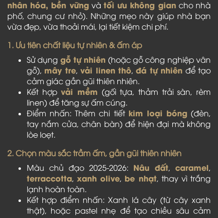
nhân hóa, bền vững
tối ưu không gian
và
cho nhà
phố, chung cư nhỏ). Những mẹo này giúp nhà bạn
vừa đẹp, vừa thoải mái, lại tiết kiệm chi phí.
1. Ưu tiên chất liệu tự nhiên & ấm áp
gỗ tự nhiên
Sử dụng
(hoặc gỗ công nghiệp vân
mây tre
vải linen thô
đá tự nhiên
gỗ),
,
,
để tạo
cảm giác gần gũi thiên nhiên.
vải mềm
Kết hợp
(gối tựa, thảm trải sàn, rèm
linen) để tăng sự ấm cúng.
kim loại bóng
Điểm nhấn: Thêm chi tiết
(đèn,
tay nắm cửa, chân bàn) để hiện đại mà không
lòe loẹt.
2. Chọn màu sắc trầm ấm, gần gũi thiên nhiên
Nâu đất
caramel
Màu chủ đạo 2025-2026:
,
,
terraccotta
xanh olive
be nhạt
,
,
, thay vì trắng
lạnh hoàn toàn.
Kết hợp điểm nhấn: Xanh lá cây (từ cây xanh
thật), hoặc pastel nhẹ để tạo chiều sâu cảm