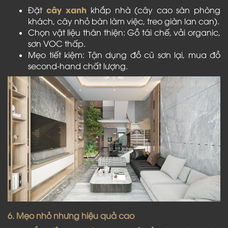
cây xanh
Đặt
khắp nhà (cây cao sàn phòng
khách, cây nhỏ bàn làm việc, treo giàn lan can).
Chọn vật liệu thân thiện: Gỗ tái chế, vải organic,
sơn VOC thấp.
Mẹo tiết kiệm: Tận dụng đồ cũ sơn lại, mua đồ
second-hand chất lượng.
6. Mẹo nhỏ nhưng hiệu quả cao