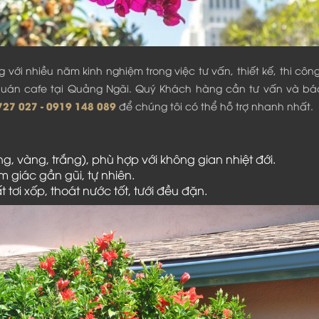
với nhiều năm kinh nghiệm trong việc tư vấn, thiết kế, thi côn
 quán cafe tại Quảng Ngãi. Quý Khách hàng cần tư vấn và bá
727 027 - 0919 148 089
để chúng tôi có thể hỗ trợ nhanh nhất.
g, vàng, trắng), phù hợp với không gian nhiệt đới.
m giác gần gũi, tự nhiên.
tơi xốp, thoát nước tốt, tưới đều đặn.