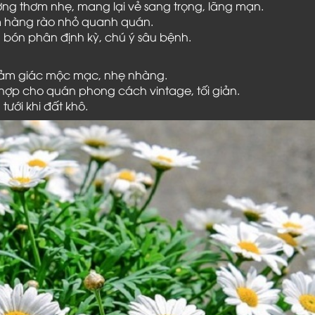
g thơm nhẹ, mang lại vẻ sang trọng, lãng mạn.
àm hàng rào nhỏ quanh quán.
 bón phân định kỳ, chú ý sâu bệnh.
 cảm giác mộc mạc, nhẹ nhàng.
 hợp cho quán phong cách vintage, tối giản.
tưới khi đất khô.