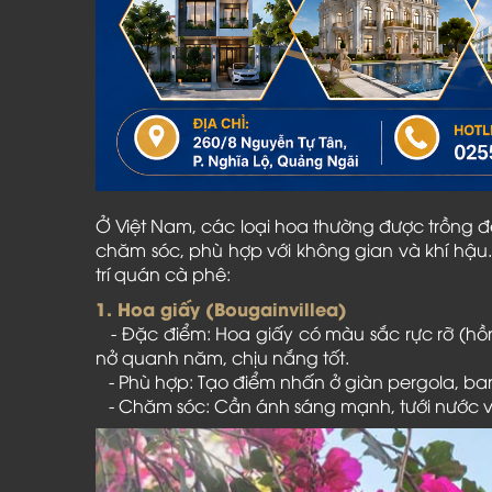
Ở Việt Nam, các loại hoa thường được trồng
chăm sóc, phù hợp với không gian và khí hậu.
trí quán cà phê:
1. Hoa giấy (Bougainvillea)
- Đặc điểm: Hoa giấy có màu sắc rực rỡ (hồn
nở quanh năm, chịu nắng tốt.
- Phù hợp: Tạo điểm nhấn ở giàn pergola, ba
- Chăm sóc: Cần ánh sáng mạnh, tưới nước vừa