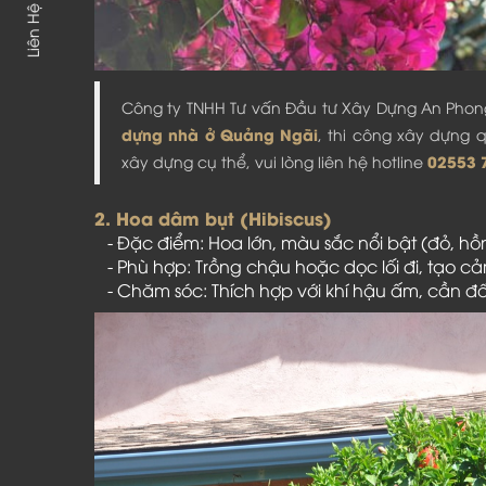
Liên Hệ
Công ty TNHH Tư vấn Đầu tư Xây Dựng An Phong 
dựng nhà ở Quảng Ngãi
, thi công xây dựng
02553 
xây dựng cụ thể, vui lòng liên hệ hotline
2. Hoa dâm bụt (Hibiscus)
- Đặc điểm: Hoa lớn, màu sắc nổi bật (đỏ, hồn
- Phù hợp: Trồng chậu hoặc dọc lối đi, tạo cả
- Chăm sóc: Thích hợp với khí hậu ấm, cần đất 