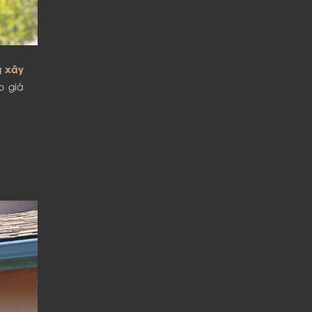
xây
g
o giá