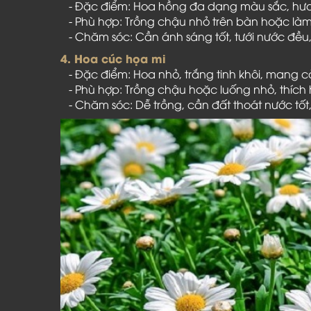
- Đặc điểm: Hoa hồng đa dạng màu sắc, hươn
- Phù hợp: Trồng chậu nhỏ trên bàn hoặc l
- Chăm sóc: Cần ánh sáng tốt, tưới nước đều,
4. Hoa cúc họa mi
- Đặc điểm: Hoa nhỏ, trắng tinh khôi, mang
- Phù hợp: Trồng chậu hoặc luống nhỏ, thích
- Chăm sóc: Dễ trồng, cần đất thoát nước tốt, 