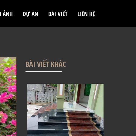
H ẢNH
DỰ ÁN
BÀI VIẾT
LIÊN HỆ
BÀI VIẾT KHÁC