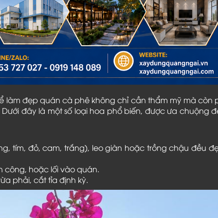
 để làm đẹp quán cà phê không chỉ cần thẩm mỹ mà còn 
 Dưới đây là một số loại hoa phổ biến, được ưa chuộng đ
g, tím, đỏ, cam, trắng), leo giàn hoặc trồng chậu đều đ
n công, hoặc lối vào quán.
 phải, cắt tỉa định kỳ.