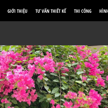
GIỚI THIỆU
TƯ VẤN THIẾT KẾ
THI CÔNG
HÌN