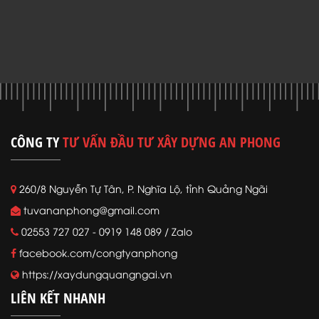
CÔNG TY
TƯ VẤN ĐẦU TƯ XÂY DỰNG AN PHONG
260/8 Nguyễn Tự Tân, P. Nghĩa Lộ, tỉnh Quảng Ngãi
tuvananphong@gmail.com
02553 727 027 - 0919 148 089 / Zalo
facebook.com/congtyanphong
https://xaydungquangngai.vn
LIÊN KẾT NHANH