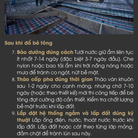
Sau khi đổ bê tông
Bảo dưỡng đúng cách
Tưới nước giữ ẩm liên tục
ít nhất 7-14 ngày (đặc biệt 3-7 ngày đầu). Che
nylon hoặc bao tải ẩm khi trời nắng nóng hoặc
mưa để tránh co ngót, nứt bề mặt.
Tháo cốp pha đúng thời gian
Tháo ván khuôn
sau 1-2 ngày cho cạnh móng, nhưng chờ 7-10
ngày (hoặc theo thiết kế) mới thi công tiếp để bê
tông đạt cường độ cần thiết. Kiểm tra chất lượng
bề mặt trước khi lấp đất.
Lắp đặt hệ thống ngầm và lấp đất đúng kỹ
thuật
Lắp ống điện, nước, thoát nước trước khi
lấp đất. Lấp đất hoặc cát theo từng lớp mỏng,
đầm chặt để tránh lún sau này.