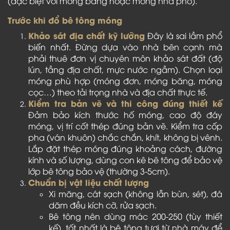
(đặc biệt với móng băng hoặc móng nhà phố).
Trước khi đổ bê tông móng
Khảo sát địa chất kỹ lưỡng
Đây là sai lầm phổ
biến nhất. Đừng dựa vào nhà bên cạnh mà
phải thuê đơn vị chuyên môn khảo sát đất (độ
lún, tầng địa chất, mực nước ngầm). Chọn loại
móng phù hợp (móng đơn, móng băng, móng
cọc…) theo tải trọng nhà và địa chất thực tế.
Kiểm tra bản vẽ và thi công đúng thiết kế
Đảm bảo kích thước hố móng, cao độ đáy
móng, vị trí cốt thép đúng bản vẽ. Kiểm tra cốp
pha (ván khuôn) chắc chắn, khít, không bị vênh.
Lắp đặt thép móng đúng khoảng cách, đường
kính và số lượng, dùng con kê bê tông để bảo vệ
lớp bê tông bảo vệ (thường 3-5cm).
Chuẩn bị vật liệu chất lượng
Xi măng, cát sạch (không lẫn bùn, sét), đá
dăm đều kích cỡ, rửa sạch.
Bê tông nên dùng mác 200-250 (tùy thiết
kế), tốt nhất là bê tông tươi từ nhà máy để