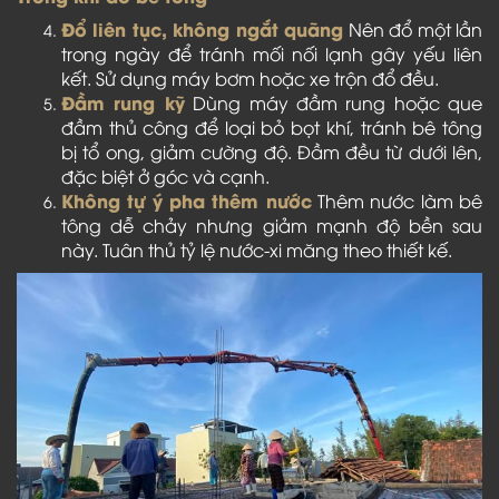
Đổ liên tục, không ngắt quãng
Nên đổ một lần
trong ngày để tránh mối nối lạnh gây yếu liên
kết. Sử dụng máy bơm hoặc xe trộn đổ đều.
Đầm rung kỹ
Dùng máy đầm rung hoặc que
đầm thủ công để loại bỏ bọt khí, tránh bê tông
bị tổ ong, giảm cường độ. Đầm đều từ dưới lên,
đặc biệt ở góc và cạnh.
Không tự ý pha thêm nước
Thêm nước làm bê
tông dễ chảy nhưng giảm mạnh độ bền sau
này. Tuân thủ tỷ lệ nước-xi măng theo thiết kế.