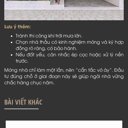
Lưu ý thêm
:
Tránh thi công khi trời mưa lớn.
Chọn nhà thầu có kinh nghiệm móng và ký hợp
đồng rõ ràng, có bảo hành.
Nếu đất yếu, cân nhắc ép cọc hoặc xử lý nền
trước.
Móng nhà chỉ làm một lần, nên “cẩn tắc vô áy”. Đầu
tư đúng chỗ ở giai đoạn này sẽ giúp ngôi nhà vững
chắc hàng chục năm.
BÀI VIẾT KHÁC