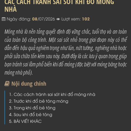
CÁC CÁCH TRÁNH SAI SÓT KHI ĐỔ MÓNG
NHÀ
08
102
Ngày đăng:
/07/2026
Lượt xem:
Móng nhà là nền tảng quyết định độ vững chắc, tuổi thọ và an toàn
của toàn bộ công trình. Một sai sót nhỏ trong giai đoạn này có thể
dẫn đến hậu quả nghiêm trọng như lún, nứt tường, nghiêng nhà hoặc
phải sửa chữa tốn kém sau này. Dưới đây là các lưu ý quan trọng giúp
bạn tránh sai lầm phổ biến khi đổ móng (đặc biệt với móng băng hoặc
móng nhà phố).
Nội dung chính
Các cách tránh sai sót khi đổ móng nhà
Trước khi đổ bê tông móng
Trong khi đổ bê tông
Sau khi đổ bê tông
BÀI VIẾT KHÁC