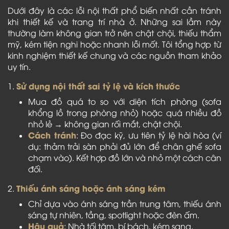
Dưới đây là các lỗi nội thất phổ biến nhất cần tránh
khi thiết kế và trang trí nhà ở. Những sai lầm này
thường làm không gian trở nên chật chội, thiếu thẩm
mỹ, kém tiện nghi hoặc nhanh lỗi mốt. Tôi tổng hợp từ
kinh nghiệm thiết kế chung và các nguồn tham khảo
uy tín.
Sử dụng nội thất sai tỷ lệ và kích thước
1.
Mua đồ quá to so với diện tích phòng (sofa
khổng lồ trong phòng nhỏ) hoặc quá nhiều đồ
nhỏ lẻ → không gian rối mắt, chật chội.
Cách tránh
: Đo đạc kỹ, ưu tiên tỷ lệ hài hòa (ví
dụ: thảm trải sàn phải đủ lớn để chân ghế sofa
chạm vào). Kết hợp đồ lớn và nhỏ một cách cân
đối.
Thiếu ánh sáng hoặc ánh sáng kém
2.
Chỉ dựa vào ánh sáng trần trung tâm, thiếu ánh
sáng tự nhiên, tầng, spotlight hoặc đèn ấm.
Hậu quả
: Nhà tối tăm, bí bách, kém sang.