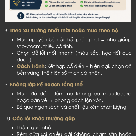
Theo xu hướng nhất thời hoặc mua theo bộ
8.
Mua nguyên bộ nội thất giống hệt → nhà giống
showroom, thiếu cá tính.
Chọn đồ lỗi mốt nhanh (màu sắc, họa tiết cực
đoan).
Cách tránh
: Kết hợp cổ điển + hiện đại, chọn đồ
bền vững, thể hiện sở thích cá nhân.
Không lập kế hoạch tổng thể
9.
Mua đồ dần dần mà không có moodboard
hoặc bản vẽ → phong cách lộn xộn.
Bỏ qua ngân sách và chất liệu kém chất lượng.
Các lỗi khác thường gặp
10.
Thảm quá nhỏ.
Rèm cửa sai chiều dài (không chạm sàn hoặc