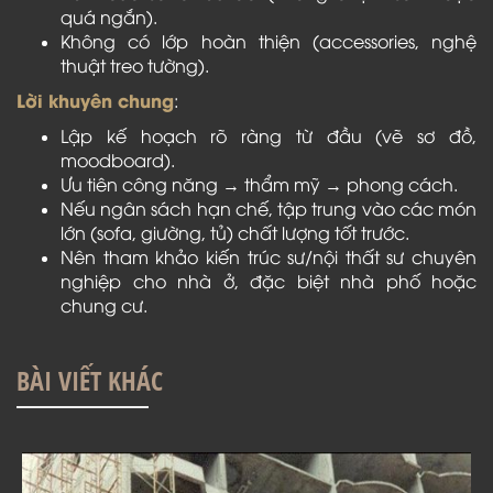
quá ngắn).
Không có lớp hoàn thiện (accessories, nghệ
thuật treo tường).
Lời khuyên chung
:
Lập kế hoạch rõ ràng từ đầu (vẽ sơ đồ,
moodboard).
Ưu tiên công năng → thẩm mỹ → phong cách.
Nếu ngân sách hạn chế, tập trung vào các món
lớn (sofa, giường, tủ) chất lượng tốt trước.
Nên tham khảo kiến trúc sư/nội thất sư chuyên
nghiệp cho nhà ở, đặc biệt nhà phố hoặc
chung cư.
BÀI VIẾT KHÁC