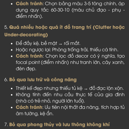
Cách tránh
: Chọn bảng màu 3-5 tông chính, áp
dụng quy tắc 60-30-10 (màu chủ đạo - phụ -
điểm nhấn).
Quá nhiều hoặc quá ít đồ trang trí (Clutter hoặc
5.
Under-decorating)
Để đầy kệ, bề mặt → rối mắt.
Hoặc ngược lại: Phòng trống trải, thiếu cá tính.
Cách tránh
: Chọn lọc đồ decor có ý nghĩa, tạo
focal point (điểm nhấn) như tranh lớn, cây xanh,
đèn đẹp.
Bỏ qua lưu trữ và công năng
6.
Thiết kế đẹp nhưng thiếu tủ kệ → đồ đạc lộn xộn.
Không tính đến nhu cầu thực tế của gia đình
(nhà có trẻ nhỏ, người lớn tuổi).
Cách tránh
: Ưu tiên nội thất đa năng, tích hợp tủ
âm tường, kệ ẩn.
Bỏ qua phong thủy và lưu thông không khí
7.