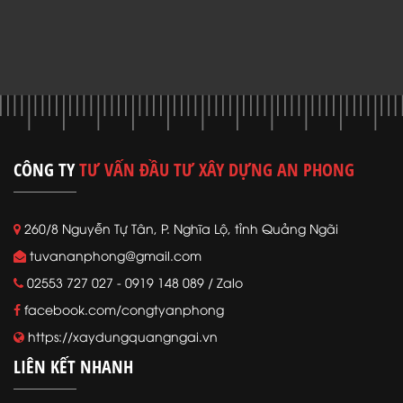
CÔNG TY
TƯ VẤN ĐẦU TƯ XÂY DỰNG AN PHONG
260/8 Nguyễn Tự Tân, P. Nghĩa Lộ, tỉnh Quảng Ngãi
tuvananphong@gmail.com
02553 727 027 - 0919 148 089 / Zalo
facebook.com/congtyanphong
https://xaydungquangngai.vn
LIÊN KẾT NHANH