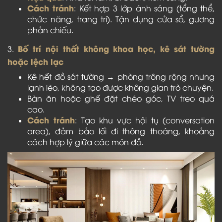
Cách tránh
: Kết hợp 3 lớp ánh sáng (tổng thể,
chức năng, trang trí). Tận dụng cửa sổ, gương
phản chiếu.
Bố trí nội thất không khoa học, kê sát tường
3.
hoặc lệch lạc
Kê hết đồ sát tường → phòng trông rộng nhưng
lạnh lẽo, không tạo được không gian trò chuyện.
Bàn ăn hoặc ghế đặt chéo góc, TV treo quá
cao.
Cách tránh
: Tạo khu vực hội tụ (conversation
area), đảm bảo lối đi thông thoáng, khoảng
cách hợp lý giữa các món đồ.