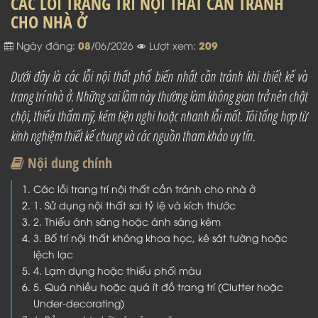
CÁC LỖI TRANG TRÍ NỘI THẤT CẦN TRÁNH
CHO NHÀ Ở
08
209
Ngày đăng:
/06/2026
Lượt xem:
Dưới đây là các lỗi nội thất phổ biến nhất cần tránh khi thiết kế và
trang trí nhà ở. Những sai lầm này thường làm không gian trở nên chật
chội, thiếu thẩm mỹ, kém tiện nghi hoặc nhanh lỗi mốt. Tôi tổng hợp từ
kinh nghiệm thiết kế chung và các nguồn tham khảo uy tín.
Nội dung chính
Các lỗi trang trí nội thất cần tránh cho nhà ở
1. Sử dụng nội thất sai tỷ lệ và kích thước
2. Thiếu ánh sáng hoặc ánh sáng kém
3. Bố trí nội thất không khoa học, kê sát tường hoặc
lệch lạc
4. Lạm dụng hoặc thiếu phối màu
5. Quá nhiều hoặc quá ít đồ trang trí (Clutter hoặc
Under-decorating)