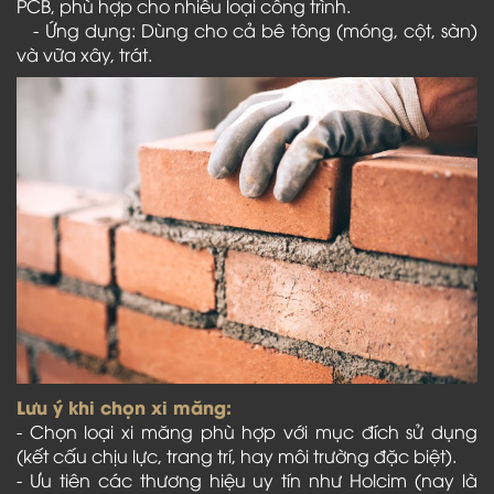
PCB, phù hợp cho nhiều loại công trình.
- Ứng dụng: Dùng cho cả bê tông (móng, cột, sàn)
và vữa xây, trát.
Lưu ý khi chọn xi măng:
- Chọn loại xi măng phù hợp với mục đích sử dụng
(kết cấu chịu lực, trang trí, hay môi trường đặc biệt).
- Ưu tiên các thương hiệu uy tín như Holcim (nay là