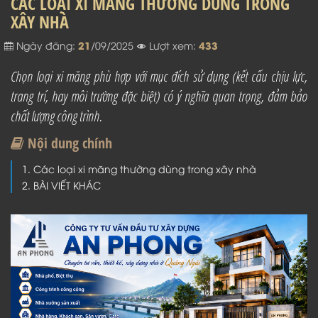
CÁC LOẠI XI MĂNG THƯỜNG DÙNG TRONG
XÂY NHÀ
21
433
Ngày đăng:
/09/2025
Lượt xem:
Chọn loại xi măng phù hợp với mục đích sử dụng (kết cấu chịu lực,
trang trí, hay môi trường đặc biệt) có ý nghĩa quan trọng, đảm bảo
chất lượng công trình.
Nội dung chính
Các loại xi măng thường dùng trong xây nhà
BÀI VIẾT KHÁC