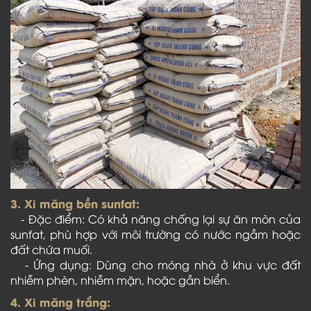
3. Xi măng bền sunfat:
- Đặc điểm: Có khả năng chống lại sự ăn mòn của
sunfat, phù hợp với môi trường có nước ngầm hoặc
đất chứa muối.
- Ứng dụng: Dùng cho móng nhà ở khu vực đất
nhiễm phèn, nhiễm mặn, hoặc gần biển.
4. Xi măng trắng: