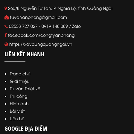
260/8 Nguyễn Tự Tân, P. Nghĩa Lộ, tỉnh Quảng Ngãi
tuvananphong@gmail.com
02553 727 027 - 0919 148 089 / Zalo
facebook.com/congtyanphong
https://xaydungquangngai.vn
LIÊN KẾT NHANH
Trang chủ
Giới thiệu
Tư vấn Thiết kế
Thi công
Hình ảnh
Bài viết
Liên hệ
GOOGLE ĐỊA ĐIỂM