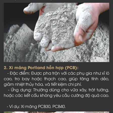
2. Xi măng Portland hỗn hợp (PCB):
- Đặc điểm: Được pha trộn với các phụ gia như xỉ lò
cao, tro bay hoặc thạch cao, giúp tăng tính dẻo,
giảm nhiệt thủy hóa, và tiết kiệm chi phí.
- Ứng dụng: Thường dùng cho vữa xây, trát tường,
hoặc các kết cấu không yêu cầu cường độ quá cao.
- Ví dụ: Xi măng PCB30, PCB40.