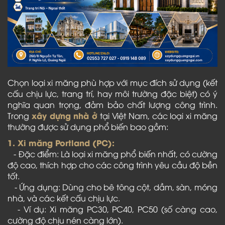
Chọn loại xi măng phù hợp với mục đích sử dụng (kết
cấu chịu lực, trang trí, hay môi trường đặc biệt) có ý
nghĩa quan trọng, đảm bảo chất lượng công trình.
xây dựng nhà ở
Trong
tại Việt Nam, các loại xi măng
thường được sử dụng phổ biến bao gồm:
1. Xi măng Portland (PC):
- Đặc điểm: Là loại xi măng phổ biến nhất, có cường
độ cao, thích hợp cho các công trình yêu cầu độ bền
tốt.
- Ứng dụng: Dùng cho bê tông cột, dầm, sàn, móng
nhà, và các kết cấu chịu lực.
- Ví dụ: Xi măng PC30, PC40, PC50 (số càng cao,
cường độ chịu nén càng lớn).