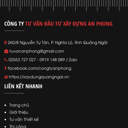
CÔNG TY
TƯ VẤN ĐẦU TƯ XÂY DỰNG AN PHONG
260/8 Nguyễn Tự Tân, P. Nghĩa Lộ, tỉnh Quảng Ngãi
tuvananphong@gmail.com
02553 727 027 - 0919 148 089 / Zalo
facebook.com/congtyanphong
https://xaydungquangngai.vn
LIÊN KẾT NHANH
Trang chủ
Giới thiệu
Tư vấn Thiết kế
Thi công