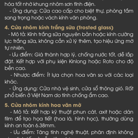
hóa tốt nhờ khung nhôm sơn tĩnh điện.
- Ứng dụng: Cửa cao cấp cho biệt thự, phòng tắm
sang trọng hoặc vách kính văn phòng.
4. Cửa nhôm kính trắng sữa (frosted glass)
- Mô tả: Kính trắng sữa nguyên bản hoặc kính cường
lực trắng sữa, không cần xử lý thêm, tạo hiệu ứng mờ
tự nhiên.
- Ưu điểm: Giá thành hợp lý, chống nước tốt, dễ lắp
đặt. Kết hợp với phụ kiện Kinlong hoặc Roto cho độ
bền cao.
- Nhược điểm: Ít lựa chọn hoa văn so với các loại
khác.
- Ứng dụng: Cửa nhà vệ sinh, cửa sổ thông gió. Rất
phổ biến ở Việt Nam do tính chống ẩm cao.
5. Cửa nhôm kính hoa văn mờ
- Mô tả: Kết hợp kỹ thuật phun cát, axit hoặc dán
film để tạo họa tiết (hoa lá, hình học), thường dùng
kính an toàn 6.38mm.
- Ưu điểm: Tăng tính nghệ thuật, phân định không