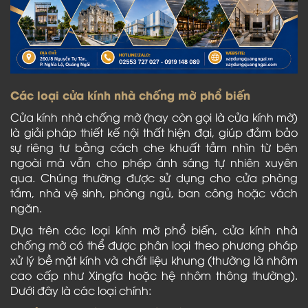
Các loại cửa kính nhà chống mờ phổ biến
Cửa kính nhà chống mờ (hay còn gọi là cửa kính mờ)
là giải pháp thiết kế nội thất hiện đại, giúp đảm bảo
sự riêng tư bằng cách che khuất tầm nhìn từ bên
ngoài mà vẫn cho phép ánh sáng tự nhiên xuyên
qua. Chúng thường được sử dụng cho cửa phòng
tắm, nhà vệ sinh, phòng ngủ, ban công hoặc vách
ngăn.
Dựa trên các loại kính mờ phổ biến, cửa kính nhà
chống mờ có thể được phân loại theo phương pháp
xử lý bề mặt kính và chất liệu khung (thường là nhôm
cao cấp như Xingfa hoặc hệ nhôm thông thường).
Dưới đây là các loại chính: