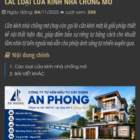
CÁC LOẠI CỬA KÍNH NHÀ CHỐNG MỜ
04
308
Ngày đăng:
/11/2025
Lượt xem:
Cửa kính nhà chống mờ (hay còn gọi là cửa kính mờ) là giải pháp thiết
kế nội thất hiện đại, giúp đảm bảo sự riêng tư bằng cách che khuất
tầm nhìn từ bên ngoài mà vẫn cho phép ánh sáng tự nhiên xuyên qua.
Nội dung chính
Các loại cửa kính nhà chống mờ
BÀI VIẾT KHÁC