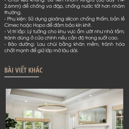
2.6mm) để chống va đập, chống nước tốt hơn nhôm
thường.
- Phụ kiện: Sử dụng gioăng silicon chống thấm, bản lề
Cimec hoặc Hopo để đảm bảo kín khít.
- Vị trí lắp: Lý tưởng cho khu vực ẩm ướt như nhà tắm;
tránh dùng ở cửa chính nếu cần độ trong suốt cao.
- Bảo dưỡng: Lau chùi bằng khăn mềm, tránh hóa
chất mạnh để giữ lớp mờ lâu dài.
BÀI VIẾT KHÁC