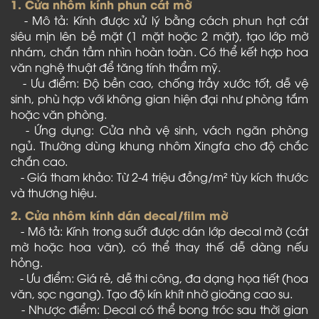
1. Cửa nhôm kính phun cát mờ
- Mô tả: Kính được xử lý bằng cách phun hạt cát
siêu mịn lên bề mặt (1 mặt hoặc 2 mặt), tạo lớp mờ
nhám, chắn tầm nhìn hoàn toàn. Có thể kết hợp hoa
văn nghệ thuật để tăng tính thẩm mỹ.
- Ưu điểm: Độ bền cao, chống trầy xước tốt, dễ vệ
sinh, phù hợp với không gian hiện đại như phòng tắm
hoặc văn phòng.
- Ứng dụng: Cửa nhà vệ sinh, vách ngăn phòng
ngủ. Thường dùng khung nhôm Xingfa cho độ chắc
chắn cao.
- Giá tham khảo: Từ 2-4 triệu đồng/m² tùy kích thước
và thương hiệu.
2. Cửa nhôm kính dán decal/film mờ
- Mô tả: Kính trong suốt được dán lớp decal mờ (cát
mờ hoặc hoa văn), có thể thay thế dễ dàng nếu
hỏng.
- Ưu điểm: Giá rẻ, dễ thi công, đa dạng họa tiết (hoa
văn, sọc ngang). Tạo độ kín khít nhờ gioăng cao su.
- Nhược điểm: Decal có thể bong tróc sau thời gian