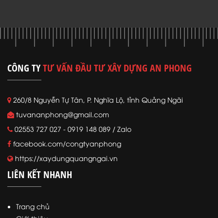
CÔNG TY
TƯ VẤN ĐẦU TƯ XÂY DỰNG AN PHONG
260/8 Nguyễn Tự Tân, P. Nghĩa Lộ, tỉnh Quảng Ngãi
tuvananphong@gmail.com
02553 727 027 - 0919 148 089 / Zalo
facebook.com/congtyanphong
https://xaydungquangngai.vn
LIÊN KẾT NHANH
Trang chủ