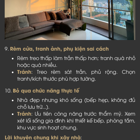
Rèm cửa, tranh ảnh, phụ kiện sai cách
9.
Rèm treo thấp làm trần thấp hơn; tranh quá nhỏ
hoặc quá nhiều.
Tránh
: Treo rèm sát trần, phủ rộng. Chọn
tranh/kích thước phù hợp tường.
Bỏ qua chức năng thực tế
10.
Nhà đẹp nhưng khó sống (bếp hẹp, không đủ
chỗ lưu trữ...).
Tránh
: Ưu tiên công năng trước thẩm mỹ. Xem
xét lối sống gia đình khi thiết kế bếp, phòng tắm,
khu vực sinh hoạt chung.
Lời khuyên chung khi xây nhà
: