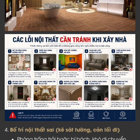
Bố trí nội thất sai (kê sát tường, cản lối đi)
4.
Phòng trống trải hoặc bí bách, khó di chuyển.