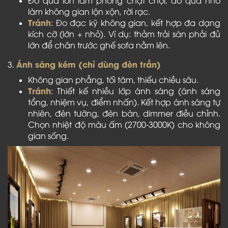
làm không gian lộn xộn, rời rạc.
Tránh
: Đo đạc kỹ không gian, kết hợp đa dạng
kích cỡ (lớn + nhỏ). Ví dụ: thảm trải sàn phải đủ
lớn để chân trước ghế sofa nằm lên.
Ánh sáng kém (chỉ dùng đèn trần)
3.
Không gian phẳng, tối tăm, thiếu chiều sâu.
Tránh
: Thiết kế nhiều lớp ánh sáng (ánh sáng
tổng, nhiệm vụ, điểm nhấn). Kết hợp ánh sáng tự
nhiên, đèn tường, đèn bàn, dimmer điều chỉnh.
Chọn nhiệt độ màu ấm (2700-3000K) cho không
gian sống.