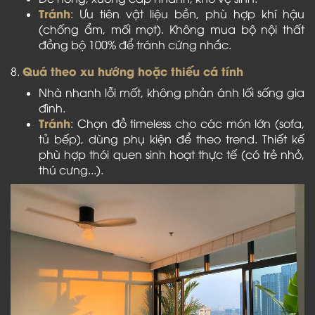
Tránh
: Ưu tiên vật liệu bền, phù hợp khí hậu
(chống ẩm, mối mọt). Không mua bộ nội thất
đồng bộ 100% để tránh cứng nhắc.
Quá theo xu hướng hoặc thiếu cá tính
8.
Nhà nhanh lỗi mốt, không phản ánh lối sống gia
đình.
Tránh
: Chọn đồ timeless cho các món lớn (sofa,
tủ bếp), dùng phụ kiện để theo trend. Thiết kế
phù hợp thói quen sinh hoạt thực tế (có trẻ nhỏ,
thú cưng...).