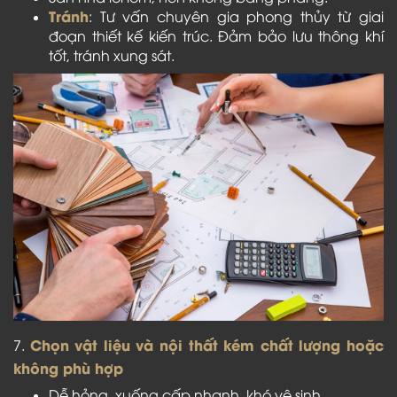
Tránh
: Tư vấn chuyên gia phong thủy từ giai
đoạn thiết kế kiến trúc. Đảm bảo lưu thông khí
tốt, tránh xung sát.
Chọn vật liệu và nội thất kém chất lượng hoặc
7.
không phù hợp
Dễ hỏng, xuống cấp nhanh, khó vệ sinh.