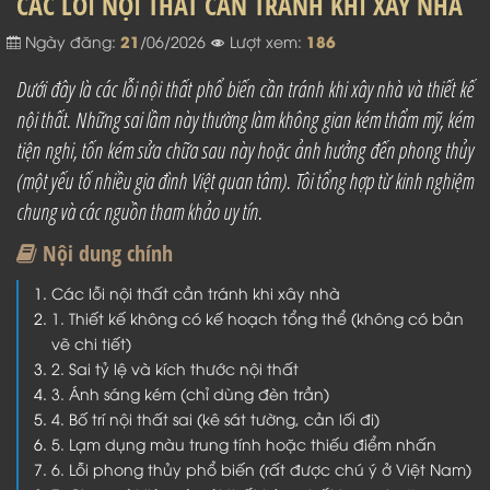
CÁC LỖI NỘI THẤT CẦN TRÁNH KHI XÂY NHÀ
21
186
Ngày đăng:
/06/2026
Lượt xem:
Dưới đây là các lỗi nội thất phổ biến cần tránh khi xây nhà và thiết kế
nội thất. Những sai lầm này thường làm không gian kém thẩm mỹ, kém
tiện nghi, tốn kém sửa chữa sau này hoặc ảnh hưởng đến phong thủy
(một yếu tố nhiều gia đình Việt quan tâm). Tôi tổng hợp từ kinh nghiệm
chung và các nguồn tham khảo uy tín.
Nội dung chính
Các lỗi nội thất cần tránh khi xây nhà
1. Thiết kế không có kế hoạch tổng thể (không có bản
vẽ chi tiết)
2. Sai tỷ lệ và kích thước nội thất
3. Ánh sáng kém (chỉ dùng đèn trần)
4. Bố trí nội thất sai (kê sát tường, cản lối đi)
5. Lạm dụng màu trung tính hoặc thiếu điểm nhấn
6. Lỗi phong thủy phổ biến (rất được chú ý ở Việt Nam)