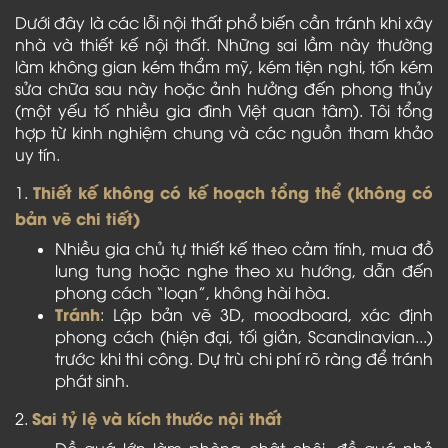
Dưới đây là các lỗi nội thất phổ biến cần tránh khi xây
nhà và thiết kế nội thất. Những sai lầm này thường
làm không gian kém thẩm mỹ, kém tiện nghi, tốn kém
sửa chữa sau này hoặc ảnh hưởng đến phong thủy
(một yếu tố nhiều gia đình Việt quan tâm). Tôi tổng
hợp từ kinh nghiệm chung và các nguồn tham khảo
uy tín.
Thiết kế không có kế hoạch tổng thể (không có
1.
bản vẽ chi tiết)
Nhiều gia chủ tự thiết kế theo cảm tính, mua đồ
lung tung hoặc nghe theo xu hướng, dẫn đến
phong cách “loạn”, không hài hòa.
Tránh
: Lập bản vẽ 3D, moodboard, xác định
phong cách (hiện đại, tối giản, Scandinavian...)
trước khi thi công. Dự trù chi phí rõ ràng để tránh
phát sinh.
Sai tỷ lệ và kích thước nội thất
2.
Đồ quá lớn làm phòng chật chội, đồ quá nhỏ