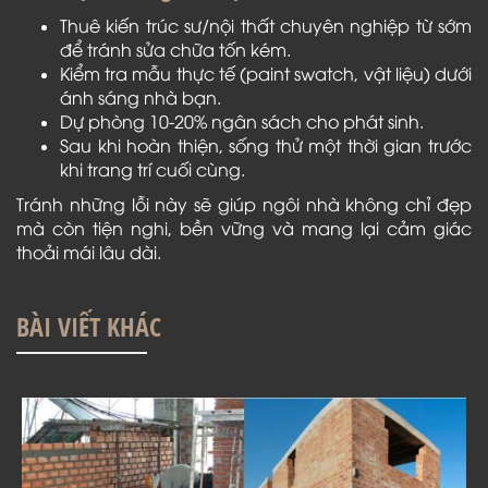
Thuê kiến trúc sư/nội thất chuyên nghiệp từ sớm
để tránh sửa chữa tốn kém.
Kiểm tra mẫu thực tế (paint swatch, vật liệu) dưới
ánh sáng nhà bạn.
Dự phòng 10-20% ngân sách cho phát sinh.
Sau khi hoàn thiện, sống thử một thời gian trước
khi trang trí cuối cùng.
Tránh những lỗi này sẽ giúp ngôi nhà không chỉ đẹp
mà còn tiện nghi, bền vững và mang lại cảm giác
thoải mái lâu dài.
BÀI VIẾT KHÁC