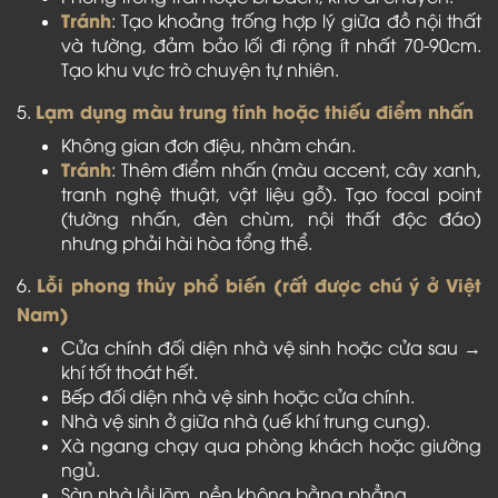
Tránh
: Tạo khoảng trống hợp lý giữa đồ nội thất
và tường, đảm bảo lối đi rộng ít nhất 70-90cm.
Tạo khu vực trò chuyện tự nhiên.
Lạm dụng màu trung tính hoặc thiếu điểm nhấn
5.
Không gian đơn điệu, nhàm chán.
Tránh
: Thêm điểm nhấn (màu accent, cây xanh,
tranh nghệ thuật, vật liệu gỗ). Tạo focal point
(tường nhấn, đèn chùm, nội thất độc đáo)
nhưng phải hài hòa tổng thể.
Lỗi phong thủy phổ biến (rất được chú ý ở Việt
6.
Nam)
Cửa chính đối diện nhà vệ sinh hoặc cửa sau →
khí tốt thoát hết.
Bếp đối diện nhà vệ sinh hoặc cửa chính.
Nhà vệ sinh ở giữa nhà (uế khí trung cung).
Xà ngang chạy qua phòng khách hoặc giường
ngủ.
Sàn nhà lồi lõm, nền không bằng phẳng.